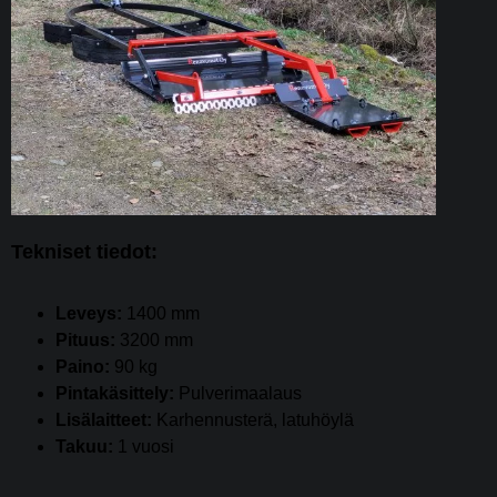
Tekniset tiedot:
Leveys:
1400 mm
Pituus:
3200 mm
Paino:
90 kg
Pintakäsittely:
Pulverimaalaus
Lisälaitteet:
Karhennusterä, latuhöylä
Takuu:
1 vuosi