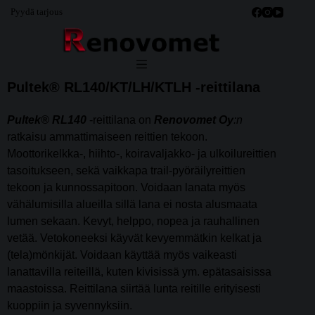
Pyydä tarjous
Pultek® RL140/KT/LH/KTLH -reittilana
Pultek® RL140
-reittilana on
Renovomet Oy
:n
ratkaisu ammattimaiseen reittien tekoon.
Moottorikelkka-, hiihto-, koiravaljakko- ja ulkoilureittien
tasoitukseen, sekä vaikkapa trail-pyöräilyreittien
tekoon ja kunnossapitoon. Voidaan lanata myös
vähälumisilla alueilla sillä lana ei nosta alusmaata
lumen sekaan. Kevyt, helppo, nopea ja rauhallinen
vetää. Vetokoneeksi käyvät kevyemmätkin kelkat ja
(tela)mönkijät. Voidaan käyttää myös vaikeasti
lanattavilla reiteillä, kuten kivisissä ym. epätasaisissa
maastoissa. Reittilana siirtää lunta reitille erityisesti
kuoppiin ja syvennyksiin.