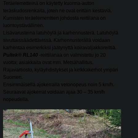
Teräelemetteinä on käytetty kuorma-auton
teräskudosrenkaita, joten ne ovat erittäin kestäviä.
Kumisten teräelementtien johdosta reittilana on
luontoystävällinen.
Lisävarusteina latuhöylä ja karhennusterä. Latuhöylä
sivuttaissäädettävissä. Karhennusterällä voidaan
karhentaa esimerkiksi jäätynyttä koiravaljakkoreittiä.
Pultek® RL140
-reittilanaa on valmistettu jo 20
vuotta; asiakkaita ovat mm. Metsähallitus,
Rajavartiosto, kyläyhdistykset ja kelkkakerhot ympäri
Suomen.
Ensimmäisellä ajokerralla vetonopeus noin 5 km/h.
Seuraavat ajokerrat voidaan ajaa 30 – 35 km/h
nopeudella.